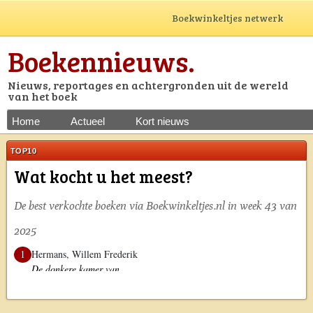
Boekwinkeltjes netwerk
Boekennieuws.
Nieuws, reportages en achtergronden uit de wereld
van het boek
Home
Actueel
Kort nieuws
TOP10
Wat kocht u het meest?
De best verkochte boeken via Boekwinkeltjes.nl in week 43 van
2025
1
Hermans, Willem Frederik
De donkere kamer van
Damokles
2
Norman, Geraldine
Dutch painters of the 19th