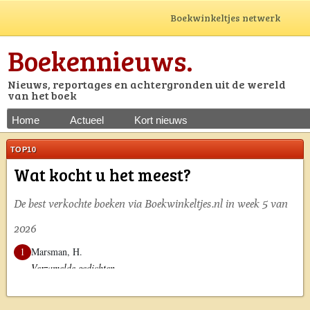
Boekwinkeltjes netwerk
Boekennieuws.
Nieuws, reportages en achtergronden uit de wereld
van het boek
Home
Actueel
Kort nieuws
TOP10
Wat kocht u het meest?
De best verkochte boeken via Boekwinkeltjes.nl in week 5 van
2026
1
Marsman, H.
Verzamelde gedichten
2
Boelgakov, Michail
De meester en Margarita