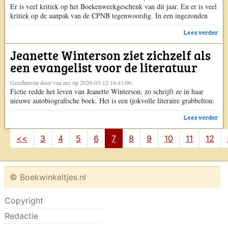
Er is veel kritiek op het Boekenweekgeschenk van dit jaar. En er is veel
kritiek op de aanpak van de CPNB tegenwoordig. In een ingezonden
brief op NRC.nl probeert Eveline Aendekerk, de scheidende directeur
Lees verder
van de CPBN – dit is haar laatste Boekenweek – de kritiek te
weerleggen: “Nederland is het enige land ter wereld […] Het bericht
Jeanette Winterson ziet zichzelf als
Boekenweek 2026: Eveline Aendekerk slaat terug verscheen eerst op
Boekenkrant.
een evangelist voor de literatuur
Geschreven door van nrc op 2026-03-12 16:41:00.
Fictie redde het leven van Jeanette Winterson, zo schrijft ze in haar
nieuwe autobiografische boek. Het is een tjokvolle literaire grabbelton:
een wilde mix van fictie, herinneringen, maatschappijkritiek en
Lees verder
overpeinzingen.
<<
3
4
5
6
7
8
9
10
11
12
© Boekwinkeltjes.nl
Copyright
Redactie