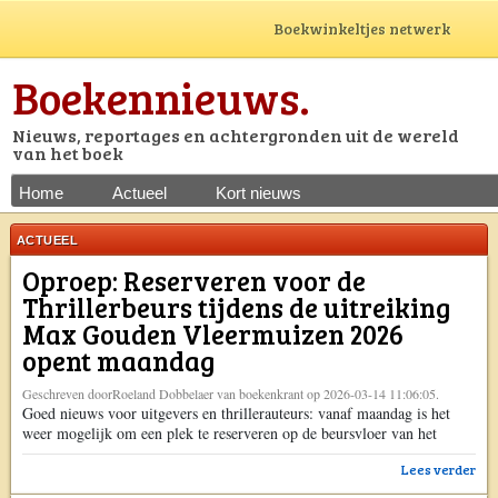
Boekwinkeltjes netwerk
Boekennieuws.
Nieuws, reportages en achtergronden uit de wereld
van het boek
Home
Actueel
Kort nieuws
ACTUEEL
Oproep: Reserveren voor de
Thrillerbeurs tijdens de uitreiking
Max Gouden Vleermuizen 2026
opent maandag
Geschreven doorRoeland Dobbelaer van boekenkrant op 2026-03-14 11:06:05.
Goed nieuws voor uitgevers en thrillerauteurs: vanaf maandag is het
weer mogelijk om een plek te reserveren op de beursvloer van het
Thrillerfestival 2026. Op zondag 25 oktober 2026 vindt opnieuw het
Lees verder
Thrillerfestival plaats, gecombineerd met de feestelijke uitreiking van
de Gouden Vleermuizen. Tijdens deze dag komen liefhebbers van