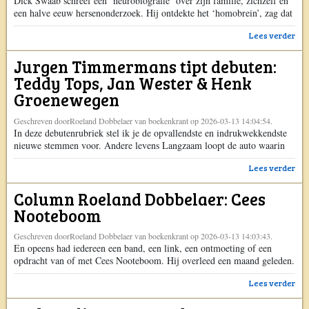
Dick Swaab schreef een ‘neurobiografie’ over zijn familie, zichzelf en
een halve eeuw hersenonderzoek. Hij ontdekte het ‘homobrein’, zag dat
psychiatrische ziekten samenhangen met gender, en onderzocht de
Lees verder
erfelijkheid van suïcide. Nog steeds werkt de neurobioloog tachtig uur
per week.
Jurgen Timmermans tipt debuten:
Teddy Tops, Jan Wester & Henk
Groenewegen
Geschreven doorRoeland Dobbelaer van boekenkrant op 2026-03-13 14:04:54.
In deze debutenrubriek stel ik je de opvallendste en indrukwekkendste
nieuwe stemmen voor. Andere levens Langzaam loopt de auto waarin
de ik en haar ouders zitten vol met water gedurende de hele roman.
Lees verder
Tijd wordt uitgerekt in het herleven van het trauma en in de
herinnering naar haar grootmoeders. Zij bouwt in de hervertelling van
Column Roeland Dobbelaer: Cees
[…] Het bericht Jurgen Timmermans tipt debuten: Teddy Tops, Jan
Wester & Henk Groenewegen verscheen eerst op Boekenkrant.
Nooteboom
Geschreven doorRoeland Dobbelaer van boekenkrant op 2026-03-13 14:03:43.
En opeens had iedereen een band, een link, een ontmoeting of een
opdracht van of met Cees Nooteboom. Hij overleed een maand geleden.
Hij gold als een van de grootste schrijvers uit de tijd van de Grote Drie,
Lees verder
al hoorde hij zelf niet tot dat illustere literaire trio. Na zijn dood
barstten de sociale media […] Het bericht Column Roeland Dobbelaer: