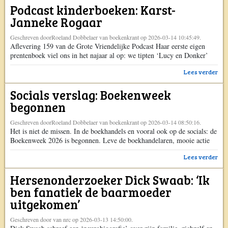
Podcast kinderboeken: Karst-
spannende boeken, auteurs, uitgevers en media […] Het bericht
Oproep: Reserveren voor de Thrillerbeurs tijdens de uitreiking Max
Janneke Rogaar
Gouden Vleermuizen 2026 opent maandag verscheen eerst op
Boekenkrant.
Geschreven doorRoeland Dobbelaer van boekenkrant op 2026-03-14 10:45:49.
Aflevering 159 van de Grote Vriendelijke Podcast Haar eerste eigen
prentenboek viel ons in het najaar al op: we tipten ‘Lucy en Donker’
(Querido 4+) van Karst-Janneke Rogaar in de Update van oktober.
Lees verder
Toen was er geen ruimte meer in onze planning om met de illustrator
en schrijver te gaan praten, maar we keken uit naar een aanleiding […]
Socials verslag: Boekenweek
Het bericht Podcast kinderboeken: Karst-Janneke Rogaar verscheen
eerst op Boekenkrant.
begonnen
Geschreven doorRoeland Dobbelaer van boekenkrant op 2026-03-14 08:50:16.
Het is niet de missen. In de boekhandels en vooral ook op de socials: de
Boekenweek 2026 is begonnen. Leve de boekhandelaren, mooie actie
van de CPNB. De Boekenweekauteurs. Het veelbesproken
Lees verder
Boekenweekgeschenk (uit NRC). En het alternatieve
Boekenweekgeschenk. Beetje aan promotie doen. Wel of niet naar het
Hersenonderzoeker Dick Swaab: ‘Ik
bal? Wel dus! Het feest kan beginnen! Niet […] Het bericht Socials
verslag: Boekenweek begonnen verscheen eerst op Boekenkrant.
ben fanatiek de baarmoeder
uitgekomen’
Geschreven door van nrc op 2026-03-13 14:50:00.