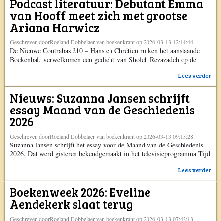
Podcast literatuur: Debutant Emma
Cees Nooteboom verscheen eerst op Boekenkrant.
van Hooff meet zich met grootse
Ariana Harwicz
Geschreven doorRoeland Dobbelaer van boekenkrant op 2026-03-13 12:14:44.
De Nieuwe Contrabas 210 – Hans en Chrétien ruiken het aanstaande
Boekenbal, verwelkomen een gedicht van Sholeh Rezazadeh op de
voorpagina van Trouw (maar zijn er niet kapot van) en in Donner
Lees verder
bezocht Hans een themamiddag over Eindeloos vertier, het magnum
opus van David Foster Wallace (waarvan hij verslag doet). De
Nieuws: Suzanna Jansen schrijft
hoofdbespreking gaat over de debuutroman van Emma […] Het bericht
Podcast literatuur: Debutant Emma van Hooff meet zich met grootse
essay Maand van de Geschiedenis
Ariana Harwicz verscheen eerst op Boekenkrant.
2026
Geschreven doorRoeland Dobbelaer van boekenkrant op 2026-03-13 09:15:28.
Suzanna Jansen schrijft het essay voor de Maand van de Geschiedenis
2026. Dat werd gisteren bekendgemaakt in het televisieprogramma Tijd
voor MAX. Het jaarlijkse geschiedenisevenement vindt in oktober
Lees verder
plaats en staat dit jaar in het teken van het thema ‘Lichaam & Geest’.
Het essay van Jansen draagt de titel Project RUST. Rusthuizen voor
Boekenweek 2026: Eveline
overspannen moeders […] Het bericht Nieuws: Suzanna Jansen schrijft
essay Maand van de Geschiedenis 2026 verscheen eerst op Boekenkrant.
Aendekerk slaat terug
Geschreven doorRoeland Dobbelaer van boekenkrant op 2026-03-13 07:42:13.