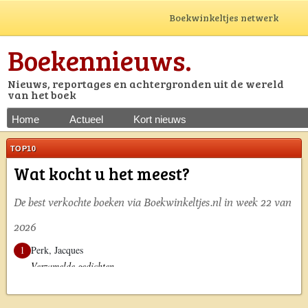
Boekwinkeltjes netwerk
Boekennieuws.
Nieuws, reportages en achtergronden uit de wereld
van het boek
Home
Actueel
Kort nieuws
TOP10
Wat kocht u het meest?
De best verkochte boeken via Boekwinkeltjes.nl in week 22 van
2026
1
Perk, Jacques
Verzamelde gedichten
2
Meijer, Ischa
Brief aan mijn moeder